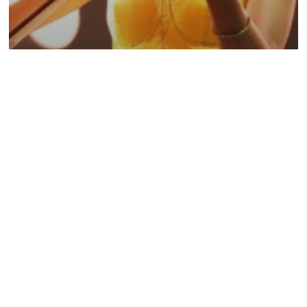
BLOG
Concert Paris Bercy avec Ibrahim Maalouf
Forum
des
100