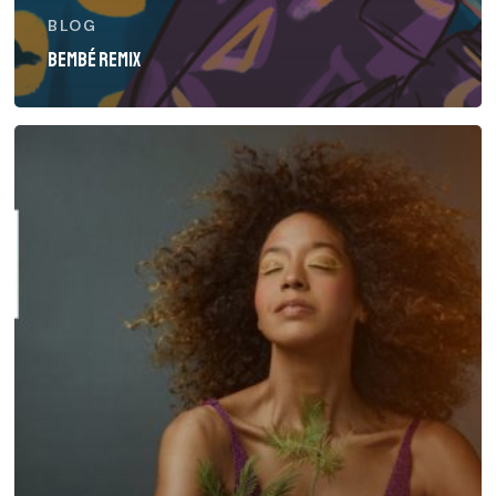
BLOG
BEMBÉ REMIX
YILIAN
CAÑIZARES
signe
avec
la
prestigieuse
agence
américaine
IMN.