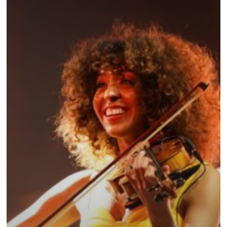
Concert
Paris
Bercy
avec
Ibrahim
Maalouf