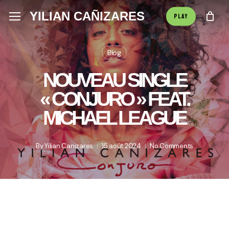
Skip
Menu
YILIAN CAÑIZARES
Menu
PLAY
to
main
Blog
content
NOUVEAU SINGLE
« CONJURO » FEAT.
MICHAEL LEAGUE
By
Yilian Canizares
15 août 2024
No Comments