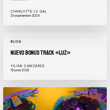
CHARLOTTE LE GAL
23 septiembre 2024
Nuevo
BLOG
bonus
track
Nuevo bonus track «LUZ»
«LUZ»
YILIAN CANIZARES
19 junio 2022
BEMBÉ
REMIX