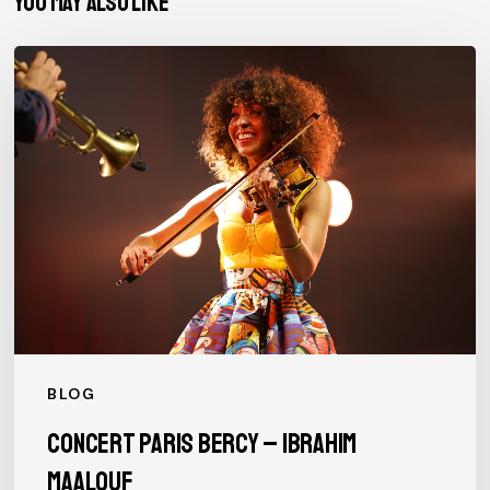
You May Also Like
Concert
Paris
Bercy
–
Ibrahim
Maalouf
BLOG
Concert Paris Bercy – Ibrahim
Maalouf