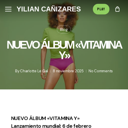
Skip
Menu
YILIAN CAÑIZARES
Menu
PLAY
to
main
Blog
content
NUEVO ÁLBUM «VITAMINA
Y»
By
Charlotte Le Gal
8 noviembre 2025
No Comments
NUEVO ÁLBUM «VITAMINA Y»
Lanzamiento mundial: 6 de febrero