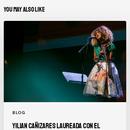
You May Also Like
Yilian
Cañizares
laureada
con
el
Premio
Suizo
de
Música
BLOG
Yilian Cañizares laureada con el