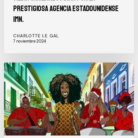
prestigiosa agencia estadounidense
IMN.
CHARLOTTE LE GAL
7 noviembre 2024
Bembé,
nuevo
sencillo
de
«Habana
–
Bahia»