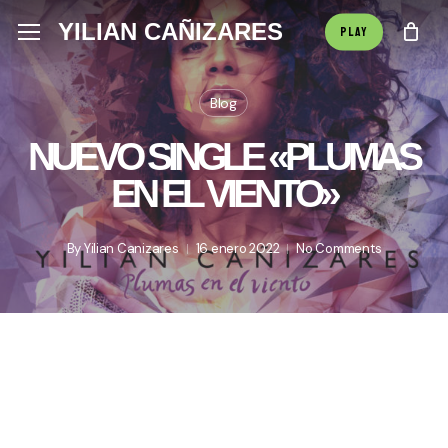
Skip
Menu
YILIAN CAÑIZARES
Menu
PLAY
to
main
Blog
content
NUEVO SINGLE «PLUMAS
EN EL VIENTO»
By
Yilian Canizares
16 enero 2022
No Comments